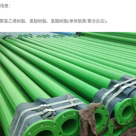
场景：
C聚氯乙烯树脂、氯醚树脂、氯醋树脂(单体脱离/聚合反应)。