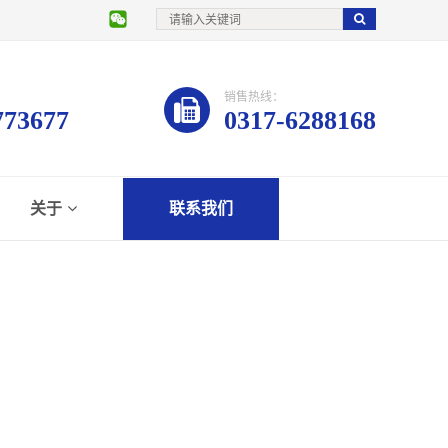
销售热线：
773677
0317-6288168
关于
联系我们