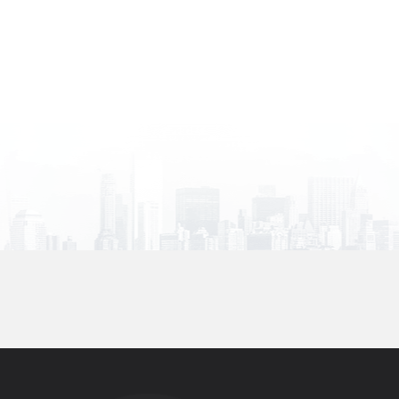
盐山盛泰钢管有限