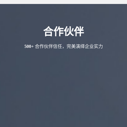
合作伙伴
500+
合作伙伴信任，完美演绎企业实力