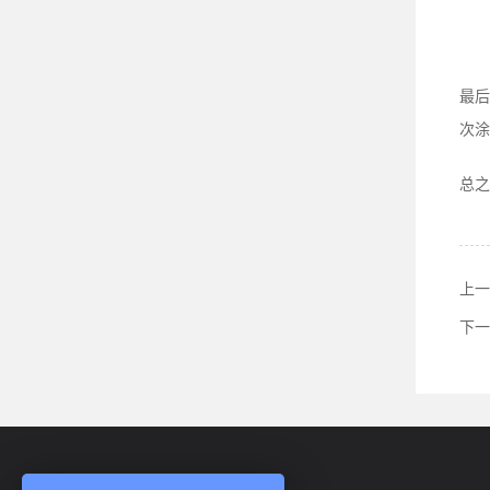
最后
次涂
总之
上一
下一