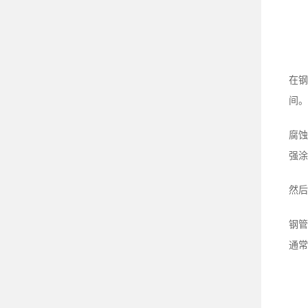
在钢
间。
腐蚀
强涂
然后
钢管
通常